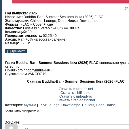
07.
Год выпуска:
2026
Название:
Buddha-Bar - Summer Sessions Ibiza (2026) FLAC
Жанр музыки:
Chillout, Lounge, Deep House, Downtempo
Формат:
FLAC + Cover + .cue
Качество:
Lossless / Stereo / 24 Bit / 44100 Hz
Композиций:
30
Продолжительность:
02:25:40
Архив:
Rar (+5% на восстановление)
Размер:
1.7 Gb
Релиз
Buddha-Bar - Summer Sessions Ibiza (2026) FLAC
специально для с
cs.3dn.ru
Приятного прослушивания !
С уважением VANGOG19
Скачать Buddha-Bar - Summer Sessions Ibiza (2026) FLAC
Скачать с turbobit.net
Скачать с hitfile.net
Скачать с uploady.io
Скачать с rapidgator.net
Категория
:
Музыка
|
Теги
:
Lounge
,
Downtempo
,
Chillout
,
Deep House
Всего комментариев
:
0
Войдите: