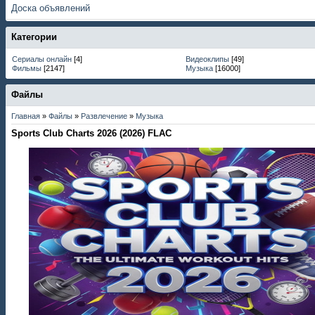
Доска объявлений
Категории
Сериалы онлайн
[4]
Видеоклипы
[49]
Фильмы
[2147]
Музыка
[16000]
Файлы
Главная
»
Файлы
»
Развлечение
»
Музыка
Sports Club Charts 2026 (2026) FLAC