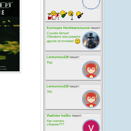
Хэллоуин Необязательнов
пишет:
Ссылки битые!
Обновите или укажите
другие источники!
Lermontov228
пишет:
Ррр
Lermontov228
пишет:
Збс
Vladislav Ivaško
пишет:
Как скачать
сборник???