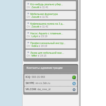
Кто-нибудь реально убир...
От:
Zasutit
в 11:41
Мебельная фурнитура
От:
Zasutit
в 11:41
Кофемашина нужна на 3 д...
От:
Zasutit
в 11:41
Насос Aquario с плавным...
От:
Lofyrt
в 23:19
Профессиональный инстру...
От:
Indira
в 19:19
Лазер для небольшой мас...
От:
Mifer
в 19:15
Контакты администрации
ICQ
: 593-15-993
SKYPE
: nn-cs.3dn.ru
VK.COM
: dai_mne_id