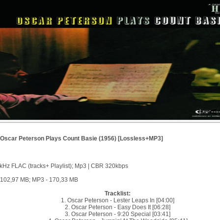
 Oscar Peterson Plays Count Basie (1956) [Lossless+MP3]
1kHz FLAC (tracks+ Playlist); Mp3 | CBR 320kbps
- 102,97 MB; MP3 - 170,33 MB
Tracklist:
1. Oscar Peterson - Lester Leaps In [04:00]
2. Oscar Peterson - Easy Does It [06:28]
3. Oscar Peterson - 9:20 Special [03:41]