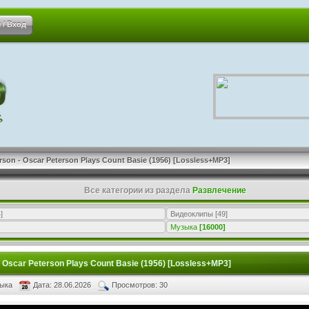
 / Вход
rson - Oscar Peterson Plays Count Basie (1956) [Lossless+MP3]
Все категории из раздела
Развлечение
]
Видеоклипы
[49]
Музыка
[16000]
 Oscar Peterson Plays Count Basie (1956) [Lossless+MP3]
зыка
Дата: 28.06.2026
Просмотров: 30