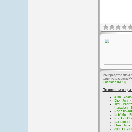
Мы представляем ва
файл из раздела М
[Lossless+MP3]
чер
Похожие матери
a-ha - Anal
Elton John 
Jimi Hendri
Kasabian - 
Rod Stewart
Keb' Mo' - 
Red Hot Chi
Kajagoogoo 
Miles Davis 
Alice In Ch