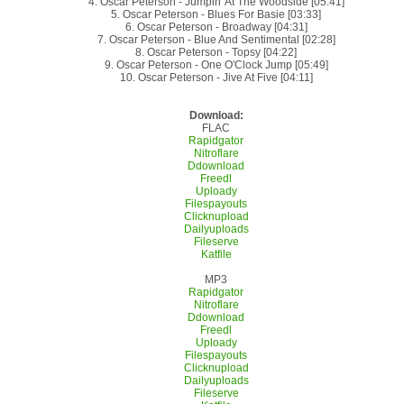
4. Oscar Peterson - Jumpin' At The Woodside [05:41]
5. Oscar Peterson - Blues For Basie [03:33]
6. Oscar Peterson - Broadway [04:31]
7. Oscar Peterson - Blue And Sentimental [02:28]
8. Oscar Peterson - Topsy [04:22]
9. Oscar Peterson - One O'Clock Jump [05:49]
10. Oscar Peterson - Jive At Five [04:11]
Download:
FLAC
Rapidgator
Nitroflare
Ddownload
Freedl
Uploady
Filespayouts
Clicknupload
Dailyuploads
Fileserve
Katfile
MP3
Rapidgator
Nitroflare
Ddownload
Freedl
Uploady
Filespayouts
Clicknupload
Dailyuploads
Fileserve