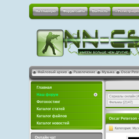
На главную
Форум сайта
Вы Гость
+ Регистрация
Файловый архив
Развлечение
Музыка
Oscar Pete
Главная
Наш форум
Сериалы онлайн
[4
Фотохостинг
Фильмы
[2147]
Каталог статей
Каталог файлов
Oscar Peterson -
Каталог новостей
Категория: Му
Онлайн чат