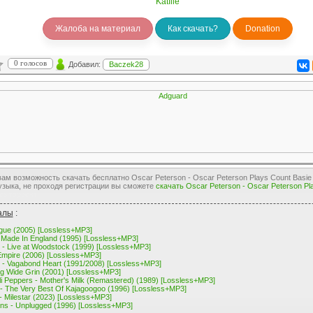
Katfile
Жалоба на материал
Как скачать?
Donation
0 голосов
Добавил:
Baczek28
м возможность скачать бесплатно Oscar Peterson - Oscar Peterson Plays Count Basie 
узыка, не проходя регистрации вы сможете
скачать Oscar Peterson - Oscar Peterson Pl
ез торрент
алы
:
ogue (2005) [Lossless+MP3]
- Made In England (1995) [Lossless+MP3]
x - Live at Woodstock (1999) [Lossless+MP3]
Empire (2006) [Lossless+MP3]
 - Vagabond Heart (1991/2008) [Lossless+MP3]
Big Wide Grin (2001) [Lossless+MP3]
li Peppers - Mother's Milk (Remastered) (1989) [Lossless+MP3]
- The Very Best Of Kajagoogoo (1996) [Lossless+MP3]
- Milestar (2023) [Lossless+MP3]
ains - Unplugged (1996) [Lossless+MP3]