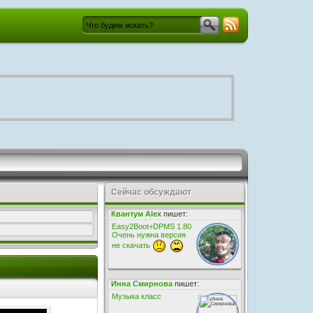
Сейчас обсуждают
Квантум Alex
пишет:
Easy2Boot+DPMS 1.80
Очень нужна версия
не скачать
Инна Смирнова
пишет:
Музыка класс